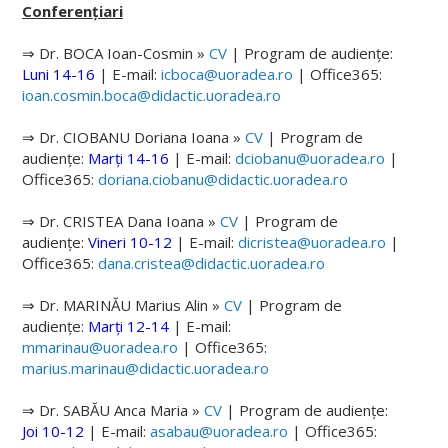
Conferențiari
Personal academic
⇒ Dr. BOCA Ioan-Cosmin »
CV
| Program de audiențe:
Luni 14-16
|
E-mail:
icboca@uoradea.ro
| Office365:
Geografie, Turism și Amenajarea Teritoriului
ioan.cosmin.boca@didactic.uoradea.ro
Conducere DGTAT
⇒ Dr. CIOBANU Doriana Ioana »
CV
| Program de
Consiliul DGTAT
audiențe:
Marți 14-16
|
E-mail:
dciobanu@uoradea.ro
|
Office365:
doriana.ciobanu@didactic.uoradea.ro
Personal academic
⇒ Dr. CRISTEA Dana Ioana »
CV
| Program de
Școala Doctorală de Geografie, Știința Sportului și Kinetoterap
audiențe:
Vineri 10-12
|
E-mail:
dicristea@uoradea.ro
|
Office365:
dana.cristea@didactic.uoradea.ro
CERCETARE
⇒ Dr. MARINĂU Marius Alin »
CV
| Program de
Centre de cercetare
audiențe:
Marți 12-14
|
E-mail:
mmarinau@uoradea.ro
| Office365:
Centrul de Cercetare pentru Performanță Umană
marius.marinau@didactic.uoradea.ro
Centrul de Studii și Analize Teritoriale
⇒ Dr. SABĂU Anca Maria »
CV
| Program de audiențe:
Joi 10-12
|
E-mail:
asabau@uoradea.ro
| Office365:
Publicații științifice