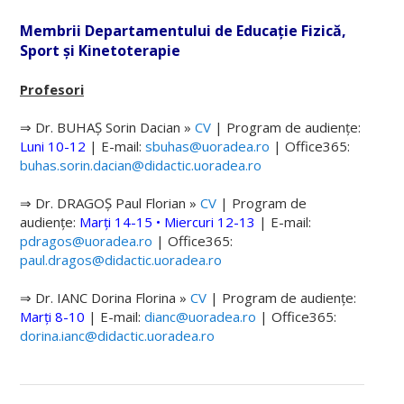
FACULTATE
Membrii Departamentului de Educație Fizică,
Scurt istoric
Sport și Kinetoterapie
Conducere
Profesori
Consiliul Facultății
⇒ Dr. BUHAȘ Sorin Dacian »
CV
| Program de audiențe:
Luni 10-12
|
E-mail:
sbuhas@uoradea.ro
| Office365:
Secretariat
buhas.sorin.dacian@didactic.uoradea.ro
Documente
⇒ Dr. DRAGOȘ Paul Florian »
CV
| Program de
Alegeri academice
audiențe:
Marți 14-15 • Miercuri 12-13
|
E-mail:
pdragos@uoradea.ro
| Office365:
Concursuri posturi
paul.dragos@didactic.uoradea.ro
DEPARTAMENTE
⇒ Dr. IANC Dorina Florina »
CV
| Program de audiențe:
Marți 8-10
|
E-mail:
dianc@uoradea.ro
| Office365:
Educație Fizică, Sport și Kinetoterapie
dorina.ianc@didactic.uoradea.ro
Conducere DEFSK
Consiliul DEFSK