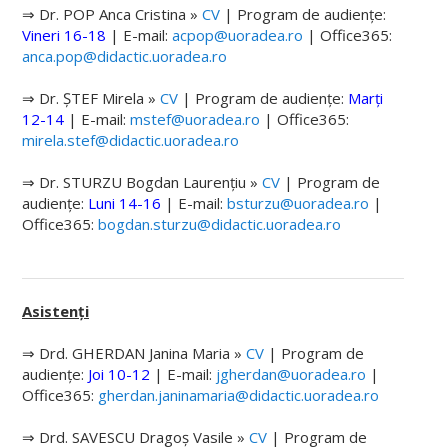
Asociații studențești
⇒ Dr. POP Anca Cristina »
CV
| Program de audiențe:
Vineri 16-18
|
E-mail:
acpop@uoradea.ro
| Office365:
Alumni
anca.pop@didactic.uoradea.ro
Tabere studenţeşti
⇒ Dr. ȘTEF Mirela »
CV
| Program de audiențe:
Marți
12-14
|
E-mail:
mstef@uoradea.ro
| Office365:
Tutoriale
mirela.stef@didactic.uoradea.ro
ADMITERE
⇒ Dr. STURZU Bogdan Laurențiu »
CV
| Program de
audiențe:
Luni 14-16
|
E-mail:
bsturzu@uoradea.ro
|
Informații Admitere
Office365:
bogdan.sturzu@didactic.uoradea.ro
Licență
Masterat
Asistenți
Doctorat
⇒ Drd. GHERDAN Janina Maria »
CV
| Program de
Rezultate Admitere
audiențe:
Joi 10-12
|
E-mail:
jgherdan@uoradea.ro
|
Office365:
gherdan.janinamaria@didactic.uoradea.ro
Licență
⇒ Drd. SAVESCU Dragoș Vasile »
CV
| Program de
Masterat