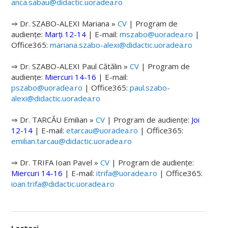
anca.sabau@didactic.uoradea.ro
Jurnale științifice
⇒ Dr. SZABO-ALEXI Mariana »
CV
| Program de
Atlase
audiențe:
Marți 12-14
|
E-mail:
mszabo@uoradea.ro
|
Office365:
mariana.szabo-alexi@didactic.uoradea.ro
Premii ale Academiei Române
⇒ Dr. SZABO-ALEXI Paul Cătălin »
CV
| Program de
Manifestări științifice
audiențe:
Miercuri 14-16
|
E-mail:
pszabo@uoradea.ro
| Office365:
paul.szabo-
Proiecte de cercetare
alexi@didactic.uoradea.ro
Parteneriate
⇒ Dr. TARCĂU Emilian »
CV
| Program de audiențe:
Joi
12-14
|
E-mail:
etarcau@uoradea.ro
| Office365:
EDUCAȚIE
emilian.tarcau@didactic.uoradea.ro
Educație Fizică și Sport | Kinetoterapie
⇒ Dr. TRIFA Ioan Pavel »
CV
| Program de audiențe:
Miercuri 14-16
|
E-mail:
itrifa@uoradea.ro
| Office365:
Geografie | Științe aplicate
ioan.trifa@didactic.uoradea.ro
STUDENȚI
Info Studenți