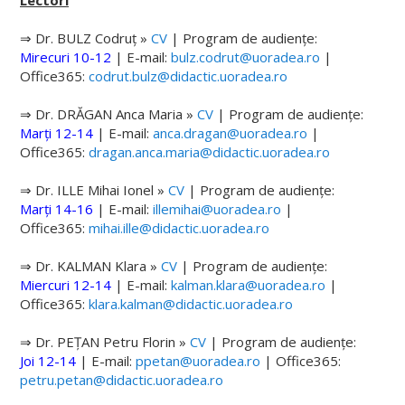
Lectori
Burse
⇒ Dr. BULZ Codruț »
CV
| Program de audiențe:
Mirecuri 10-12
|
E-mail:
bulz.codrut@uoradea.ro
|
Cazare
Office365:
codrut.bulz@didactic.uoradea.ro
Orar
⇒ Dr. DRĂGAN Anca Maria »
CV
| Program de audiențe:
Programare examene
Marți 12-14
|
E-mail:
anca.dragan@uoradea.ro
|
Office365:
dragan.anca.maria@didactic.uoradea.ro
Finalizare studii
⇒ Dr. ILLE Mihai Ionel »
CV
| Program de audiențe:
Reprezentanți studenți
Marți 14-16
|
E-mail:
illemihai@uoradea.ro
|
Office365:
mihai.ille@didactic.uoradea.ro
Ghid studenți
⇒ Dr. KALMAN Klara »
CV
| Program de audiențe:
Îndrumători de an
Miercuri 12-14
|
E-mail:
kalman.klara@uoradea.ro
|
Office365:
klara.kalman@didactic.uoradea.ro
Transport local (OTL)
⇒ Dr. PEȚAN Petru Florin »
CV
| Program de audiențe:
Structură an universitar
Joi 12-14
|
E-mail:
ppetan@uoradea.ro
| Office365:
Taxe și modalități de plată
petru.petan@didactic.uoradea.ro