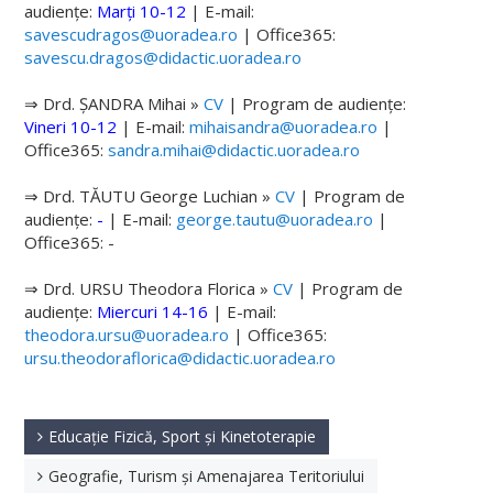
audiențe:
Marți 10-12
|
E-mail:
savescudragos@uoradea.ro
| Office365:
Doctorat
savescu.dragos@didactic.uoradea.ro
Arhivă
⇒ Drd. ȘANDRA Mihai »
CV
| Program de audiențe:
Vineri 10-12
Informații Admitere
|
E-mail:
mihaisandra@uoradea.ro
|
Office365:
sandra.mihai@didactic.uoradea.ro
Rezultate Admitere
⇒ Drd. TĂUTU George Luchian »
CV
| Program de
INTERNAȚIONAL
audiențe:
-
|
E-mail:
george.tautu@uoradea.ro
|
Office365: -
Mobilități Facultate
⇒ Drd. URSU Theodora Florica »
CV
| Program de
audiențe:
Mobilități Școala Doctorală
Miercuri 14-16
|
E-mail:
theodora.ursu@uoradea.ro
| Office365:
Anunțuri - Mobilități Studenți
ursu.theodoraflorica@didactic.uoradea.ro
Anunțuri - Mobilități Personal
Educație Fizică, Sport și Kinetoterapie
EVENIMENTE
Geografie, Turism și Amenajarea Teritoriului